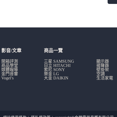
影音/文章
商品一覽
開箱評測
三星 SAMSUNG
顯示器
商品學堂
日立 HITACHI
揚聲器
媒體報導
索尼 SONY
壁掛架
金門音響
樂金 LG
空調
Vogel’s
大金 DAIKIN
生活家電