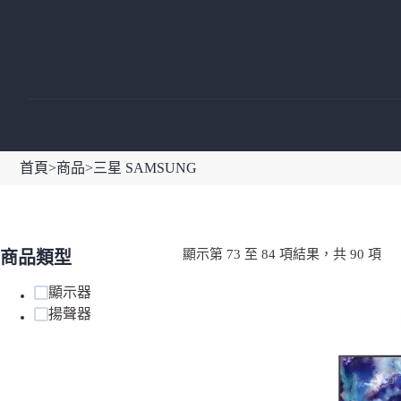
跳
至
主
要
內
容
首頁
>
商品
>
三星 SAMSUNG
依
顯示第 73 至 84 項結果，共 90 項
商品類型
最
新
顯示器
項
揚聲器
目
排
序