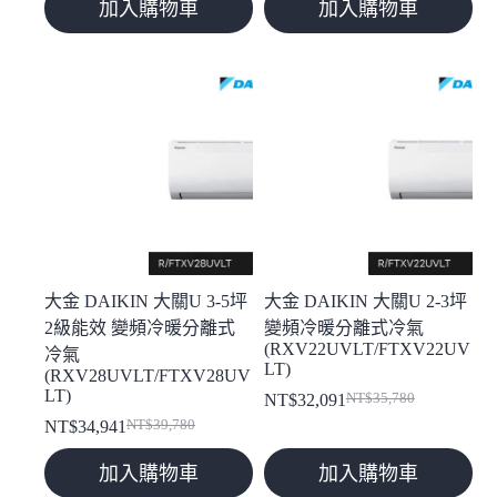
加入購物車
加入購物車
價
價
價
價
格：
格：
格：
格：
NT$58,180。
NT$52,421。
NT$46,780。
NT$42,541。
大金 DAIKIN 大關U 3-5坪
大金 DAIKIN 大關U 2-3坪
2級能效 變頻冷暖分離式
變頻冷暖分離式冷氣
(RXV22UVLT/FTXV22UV
冷氣
LT)
(RXV28UVLT/FTXV28UV
LT)
NT$
32,091
NT$
35,780
原
目
NT$
34,941
NT$
39,780
原
目
始
前
始
前
價
價
加入購物車
加入購物車
價
價
格：
格：