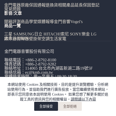
金門電器
原廠保固通報
退換貨相關
產品延長保固登記
常見問題
影音/文章
開箱評測
商品學堂
媒體報導
金門音響
Vogel’s
商品一覽
三星 SAMSUNG
日立 HITACHI
索尼 SONY
樂金 LG
大金 DAIKIN
顯示器
揚聲器
壁掛架
空調
生活家電
金門電器音響股份有限公司
聯絡電話：
+886-2-8792-8100
傳真號碼：+886-2-8792-9282
聯絡地址：114065
台北市內湖區新湖二路19號5F
聯絡信箱：
ec@kmb.com.tw
實體營業時間：周一至周五 | 09:30-18:30
本網站使用 Cookies 及相關技術，目的是提升瀏覽體驗、分析網
站使用行為，並協助我們進行廣告投放。當您繼續使用本網站，
即表示您同意依本說明使用 Cookies。 如果您想了解更多關於追
蹤工具的資訊與您的相關權益，
請閱讀以下內容
網站使用條款
|
隱私權政策
|
全部接受
全部拒絕
copyright©金門電器音響有限公司