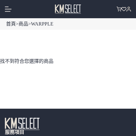
跳
至
購
主
物
首頁
>
商品
>
WARPPLE
要
車
內
容
找不到符合您選擇的商品
服務項目