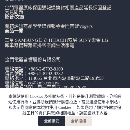
金門電器
原廠保固通報
退換貨相關
產品延長保固登記
常見問題
影音/文章
開箱評測
商品學堂
媒體報導
金門音響
Vogel’s
商品一覽
三星 SAMSUNG
日立 HITACHI
索尼 SONY
樂金 LG
大金 DAIKIN
顯示器
揚聲器
壁掛架
空調
生活家電
金門電器音響股份有限公司
聯絡電話：
+886-2-8792-8100
傳真號碼：+886-2-8792-9282
聯絡地址：114065
台北市內湖區新湖二路19號5F
聯絡信箱：
ec@kmb.com.tw
實體營業時間：周一至周五 | 09:30-18:30
本網站使用 Cookies 及相關技術，目的是提升瀏覽體驗、分析網
站使用行為，並協助我們進行廣告投放。當您繼續使用本網站，
即表示您同意依本說明使用 Cookies。 如果您想了解更多關於追
蹤工具的資訊與您的相關權益，
請閱讀以下內容
網站使用條款
|
隱私權政策
|
全部接受
全部拒絕
copyright©金門電器音響有限公司