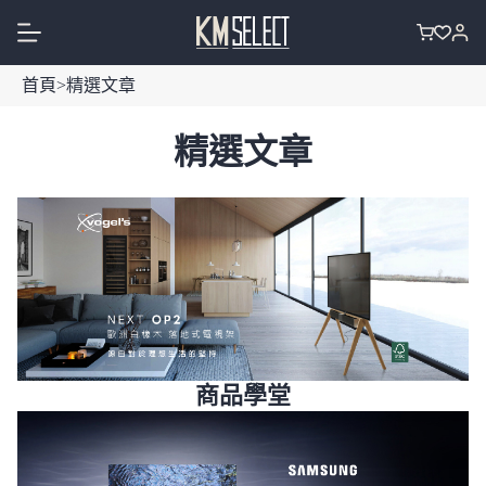
跳
至
購
主
物
首頁
>
精選文章
要
車
內
精選文章
容
商品學堂