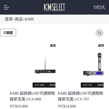
跳
至
購
主
物
首頁
>
商品
>
KMB
要
車
內
容
篩選
KMB 超高頻UHF可調頻無
KMB 超高頻UHF可調頻無
線麥克風 UCS-808
線麥克風 UCS-707
NT$
16,900
NT$
14,900