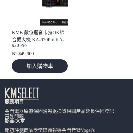
KMB 數位迴音卡拉OK綜
合擴大機 KA-920Pro KA-
920 Pro
NT$
49,900
加入購物車
服務項目
金門電器
原廠保固通報
退換貨相關
產品延長保固登記
常見問題
影音/文章
開箱評測
商品學堂
媒體報導
金門音響
Vogel’s