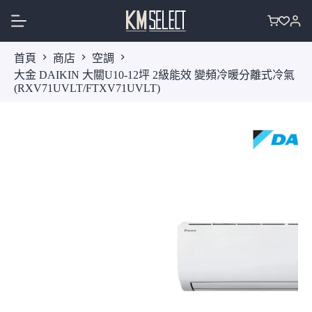
跳
至
購
主
物
首頁
商店
空調
要
車
大金 DAIKIN 大關U10-12坪 2級能效 變頻冷暖分離式冷氣
內
(RXV71UVLT/FTXV71UVLT)
容