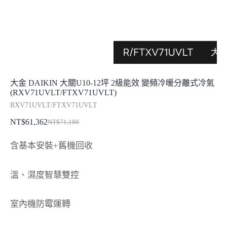
大金 DAIKIN 大關U10-12坪 2級能效 變頻冷暖分離式冷氣
(RXV71UVLT/FTXV71UVLT)
RXV71UVLT/FTXV71UVLT
NT$
61,362
NT$
71,180
原
目
始
前
含基本安裝+舊機回收
價
價
格：
格：
溫、濕度智慧雙控
NT$71,180。
NT$61,362。
室內機防霉運轉