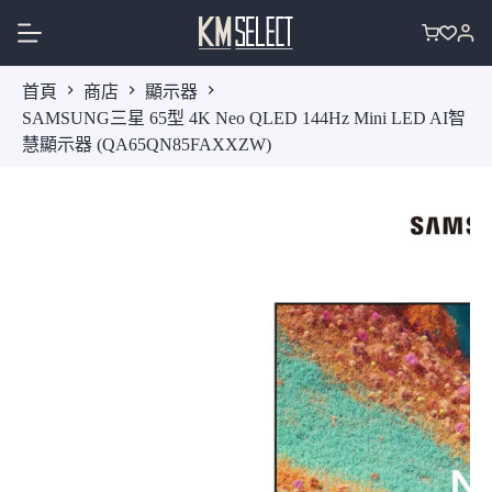
跳
至
購
主
物
首頁
商店
顯示器
要
車
SAMSUNG三星 65型 4K Neo QLED 144Hz Mini LED AI智
內
慧顯示器 (QA65QN85FAXXZW)
容