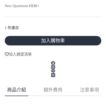
Neo Quantum HDR+
1 件庫存
加入購物車
A
l
加入願望清單
t
e
r
n
a
t
i
v
商品介紹
額外費用
注意事項
e
: