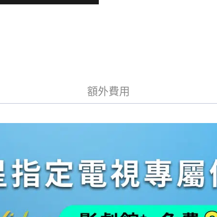
QLED
n
144Hz
Mini
a
LED
t
AI
i
v
智
e
慧
:
顯
示
器
額外費用
(QA65QN70FAXXZW)
數
量