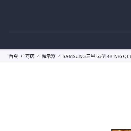
跳
至
主
要
內
容
首頁
商店
顯示器
SAMSUNG三星 65型 4K Neo QLE