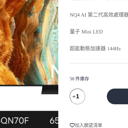
NQ4 AI 第二代高效處理
量子 Mini LED
超能動態加速器 144Hz
50 件庫存
SAMSUNG
三
星
A
65
l
型
t
4K
e
Neo
加入願望清單
r