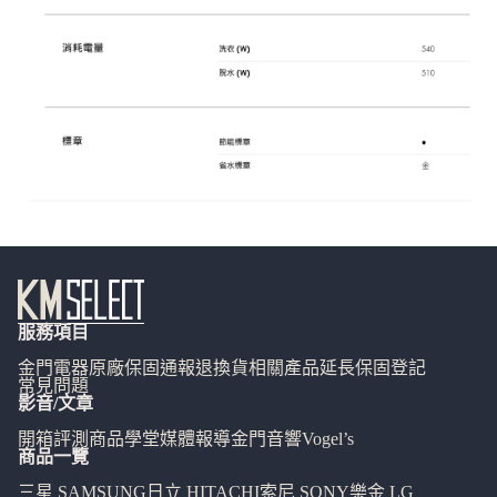
服務項目
金門電器
原廠保固通報
退換貨相關
產品延長保固登記
常見問題
影音/文章
開箱評測
商品學堂
媒體報導
金門音響
Vogel’s
商品一覽
三星 SAMSUNG
日立 HITACHI
索尼 SONY
樂金 LG