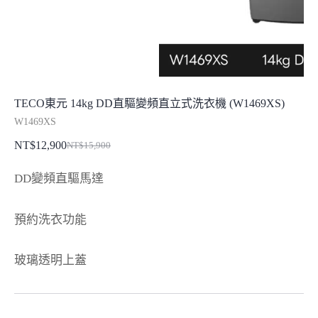
TECO東元 14kg DD直驅變頻直立式洗衣機 (W1469XS)
W1469XS
NT$
12,900
NT$
15,900
原
目
始
前
DD變頻直驅馬達
價
價
格：
格：
預約洗衣功能
NT$15,900。
NT$12,900。
玻璃透明上蓋