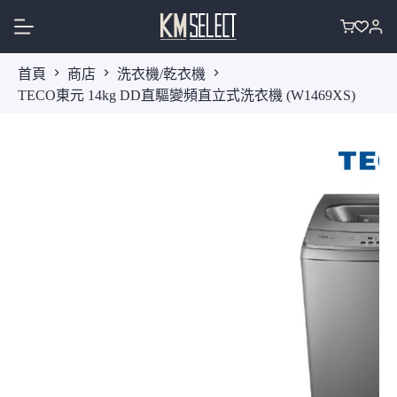
跳
至
購
主
物
首頁
商店
洗衣機/乾衣機
要
車
TECO東元 14kg DD直驅變頻直立式洗衣機 (W1469XS)
內
容