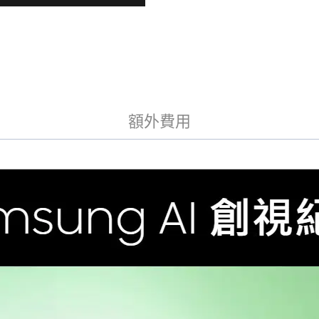
慧
a
連
t
網
i
144Hz
v
液
e
:
晶
顯
示
額外費用
器
(QA65S90DAXXZW)
數
量