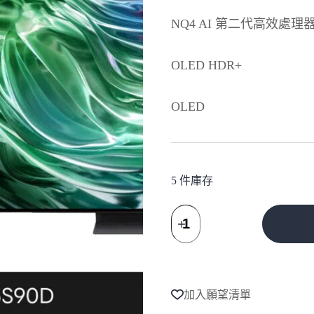
NQ4 AI 第二代高效處理
OLED HDR+
OLED
5 件庫存
SAMSUNG
三
星
A
65
l
型
t
4K
e
OLED
加入願望清單
r
智
n