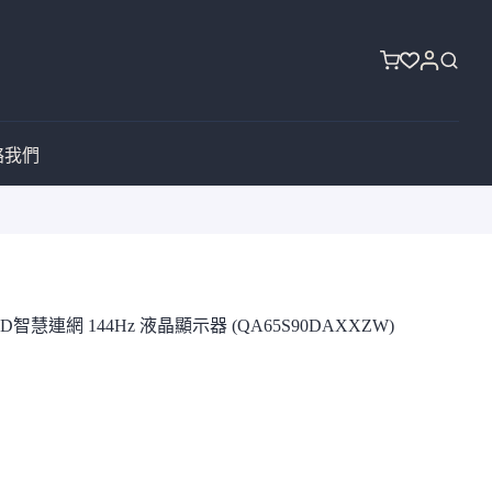
購
物
車
絡我們
ED智慧連網 144Hz 液晶顯示器 (QA65S90DAXXZW)