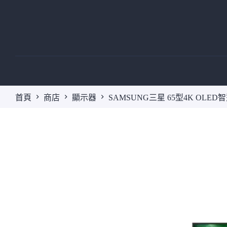
跳
至
主
要
內
容
首頁
商店
顯示器
SAMSUNG三星 65型4K OLED智