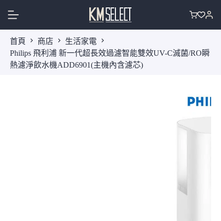
跳
至
購
主
物
首頁
商店
生活家電
要
車
Philips 飛利浦 新一代超長效過濾智能雙效UV-C滅菌/RO瞬
內
熱濾淨飲水機ADD6901(主機內含濾芯)
容