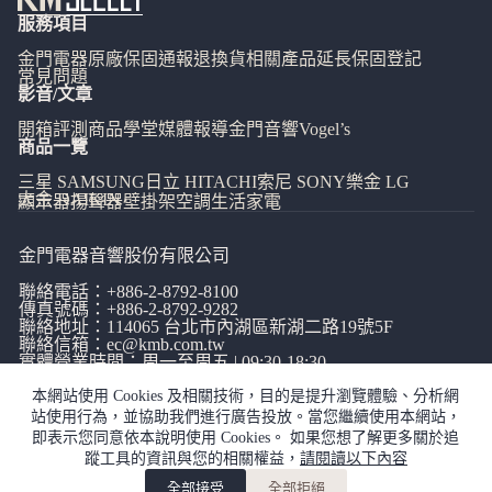
服務項目
金門電器
原廠保固通報
退換貨相關
產品延長保固登記
常見問題
影音/文章
開箱評測
商品學堂
媒體報導
金門音響
Vogel’s
商品一覽
三星 SAMSUNG
日立 HITACHI
索尼 SONY
樂金 LG
大金 DAIKIN
顯示器
揚聲器
壁掛架
空調
生活家電
金門電器音響股份有限公司
聯絡電話：
+886-2-8792-8100
傳真號碼：+886-2-8792-9282
聯絡地址：114065
台北市內湖區新湖二路19號5F
聯絡信箱：
ec@kmb.com.tw
實體營業時間：周一至周五 | 09:30-18:30
本網站使用 Cookies 及相關技術，目的是提升瀏覽體驗、分析網
站使用行為，並協助我們進行廣告投放。當您繼續使用本網站，
即表示您同意依本說明使用 Cookies。 如果您想了解更多關於追
蹤工具的資訊與您的相關權益，
請閱讀以下內容
網站使用條款
|
隱私權政策
|
全部接受
全部拒絕