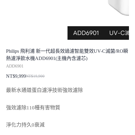
Philips 飛利浦 新一代超長效過濾智能雙效UV-C滅菌/RO瞬
熱濾淨飲水機ADD6901(主機內含濾芯)
ADD6901
NT$
9,999
NT$
19,900
原
目
始
前
最新水通道蛋白濾淨技術強效濾除
價
價
格：
格：
強效濾除110種有害物質
NT$19,900。
NT$9,999。
淨化力持久0衰減