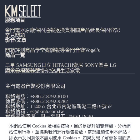
服務項目
金門電器
原廠保固通報
退換貨相關
產品延長保固登記
常見問題
影音/文章
開箱評測
商品學堂
媒體報導
金門音響
Vogel’s
商品一覽
三星 SAMSUNG
日立 HITACHI
索尼 SONY
樂金 LG
大金 DAIKIN
顯示器
揚聲器
壁掛架
空調
生活家電
金門電器音響股份有限公司
聯絡電話：
+886-2-8792-8100
傳真號碼：+886-2-8792-9282
聯絡地址：114065
台北市內湖區新湖二路19號5F
聯絡信箱：
ec@kmb.com.tw
實體營業時間：周一至周五 | 09:30-18:30
本網站使用 Cookies 及相關技術，目的是提升瀏覽體驗、分析網
站使用行為，並協助我們進行廣告投放。當您繼續使用本網站，
即表示您同意依本說明使用 Cookies。 如果您想了解更多關於追