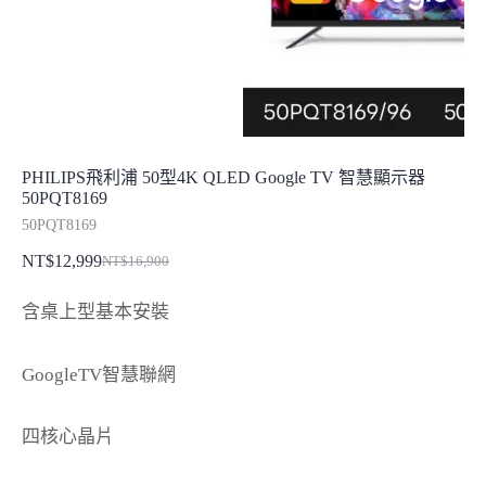
PHILIPS飛利浦 50型4K QLED Google TV 智慧顯示器
50PQT8169
50PQT8169
NT$
12,999
NT$
16,900
原
目
始
前
含桌上型基本安裝
價
價
格：
格：
GoogleTV智慧聯網
NT$16,900。
NT$12,999。
四核心晶片