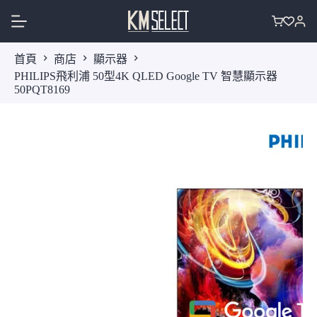
跳
至
購
主
物
首頁
商店
顯示器
要
車
PHILIPS飛利浦 50型4K QLED Google TV 智慧顯示器
內
50PQT8169
容