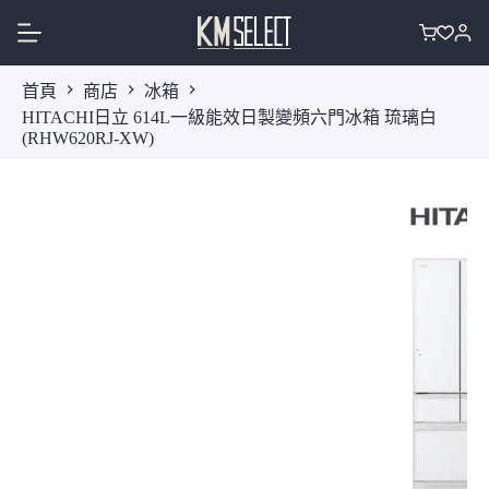
跳
至
購
主
物
首頁
商店
冰箱
要
車
HITACHI日立 614L一級能效日製變頻六門冰箱 琉璃白
內
(RHW620RJ-XW)
容