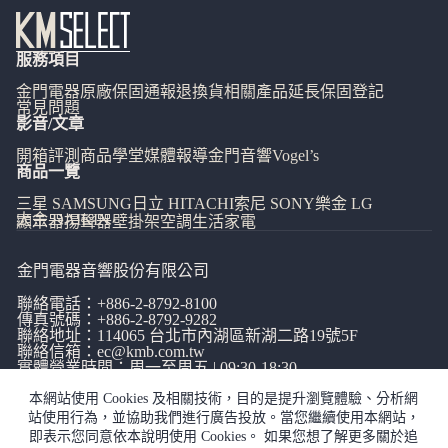
服務項目
金門電器
原廠保固通報
退換貨相關
產品延長保固登記
常見問題
影音/文章
開箱評測
商品學堂
媒體報導
金門音響
Vogel’s
商品一覽
三星 SAMSUNG
日立 HITACHI
索尼 SONY
樂金 LG
大金 DAIKIN
顯示器
揚聲器
壁掛架
空調
生活家電
金門電器音響股份有限公司
聯絡電話：
+886-2-8792-8100
傳真號碼：+886-2-8792-9282
聯絡地址：114065
台北市內湖區新湖二路19號5F
聯絡信箱：
ec@kmb.com.tw
實體營業時間：周一至周五 | 09:30-18:30
本網站使用 Cookies 及相關技術，目的是提升瀏覽體驗、分析網
站使用行為，並協助我們進行廣告投放。當您繼續使用本網站，
即表示您同意依本說明使用 Cookies。 如果您想了解更多關於追