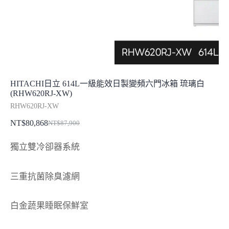
HITACHI日立 614L一級能效日製變頻六門冰箱 琉璃白
(RHW620RJ-XW)
RHW620RJ-XW
NT$
80,868
NT$
87,900
原
目
始
前
獨立雙冷卻器系統
價
價
格：
格：
三重抗菌除臭濾網
NT$87,900。
NT$80,868。
白金蔬果睡眠保鮮室