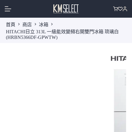
跳
至
購
主
物
首頁
商店
冰箱
要
車
HITACHI日立 313L 一級能效變頻右開雙門冰箱 琉璃白
內
(HRBN5366DF-GPWTW)
容