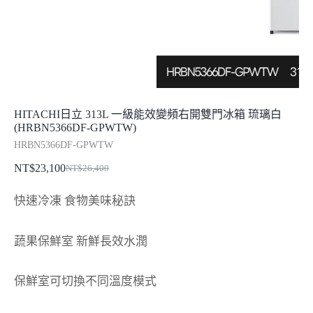
HITACHI日立 313L 一級能效變頻右開雙門冰箱 琉璃白
(HRBN5366DF-GPWTW)
HRBN5366DF-GPWTW
NT$
23,100
NT$
26,400
原
目
始
前
快速冷凍 食物美味秘訣
價
價
格：
格：
蔬果保鮮室 新鮮長效水潤
NT$26,400。
NT$23,100。
保鮮室可切換不同溫度模式