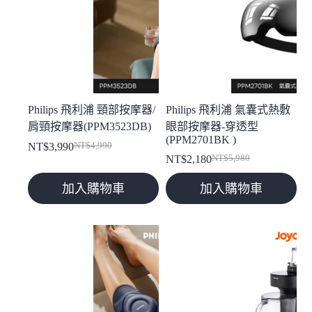
Philips 飛利浦 頸部按摩器/
Philips 飛利浦 氣囊式熱敷
肩頸按摩器(PPM3523DB)
眼部按摩器-穿透型
(PPM2701BK )
NT$
3,990
NT$
4,990
原
目
NT$
2,180
NT$
5,980
原
目
始
前
始
前
價
價
加入購物車
加入購物車
價
價
格：
格：
格：
格：
NT$4,990。
NT$3,990。
NT$5,980。
NT$2,180。