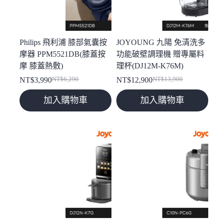
Philips 飛利浦 膝部氣囊按
JOYOUNG 九陽 免清洗多
摩器 PPM5521DB(膝蓋按
功能破壁調理機 贈專屬料
摩 膝蓋熱敷)
理杯(DJ12M-K76M)
NT$
3,990
NT$
6,290
NT$
12,900
NT$
13,900
原
目
原
目
始
前
始
前
加入購物車
加入購物車
價
價
價
價
格：
格：
格：
格：
NT$6,290。
NT$3,990。
NT$13,900。
NT$12,900。