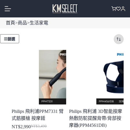
跳
至
購
主
物
首頁
>
商品
>
生活家電
要
車
內
容
篩選
Philips 飛利浦PPM7331 臂
Philips 飛利浦 3D智能按摩
式筋膜槍 按摩錘
熱敷防駝提醒背帶/背部按
摩器(PPM4561DB)
NT$
2,990
NT$
3,490
原
目