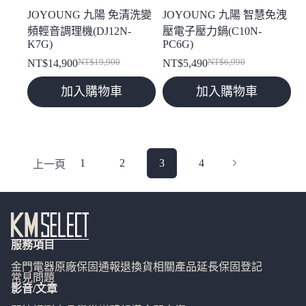
JOYOUNG 九陽 免清洗變
JOYOUNG 九陽 智慧免洩
頻輕音調理機(DJ12N-
壓電子壓力鍋(C10N-
K7G)
PC6G)
NT$
14,900
NT$
19,900
NT$
5,490
NT$
6,990
原
目
原
目
始
前
始
前
加入購物車
加入購物車
價
價
價
價
格：
格：
格：
格：
NT$19,900。
NT$14,900。
NT$6,990。
NT$5,490。
1
2
3
4
上一頁
服務項目
金門電器
原廠保固通報
退換貨相關
產品延長保固登記
常見問題
影音/文章