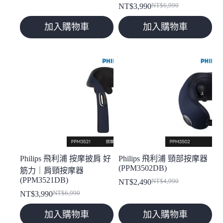
NT$
3,990
NT$
6,990
始
前
原
目
價
價
始
前
加入購物車
加入購物車
格：
格：
價
價
NT$3,490。
NT$2,990。
格：
格：
NT$6,990。
NT$3,990。
Philips 飛利浦 按摩披肩 好
Philips 飛利浦 頸部按摩器
(PPM3502DB)
筋力｜肩頸按摩器
(PPM3521DB)
NT$
2,490
NT$
4,990
原
目
NT$
3,990
NT$
6,990
原
目
始
前
始
前
價
價
加入購物車
加入購物車
價
價
格：
格：