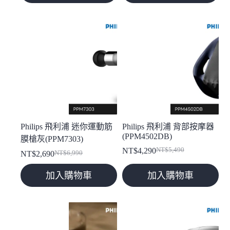
格：
格：
NT$4,990。
NT$2,490。
NT$6,990。
NT$3,990。
Philips 飛利浦 迷你運動筋
Philips 飛利浦 背部按摩器
(PPM4502DB)
膜槍灰(PPM7303)
NT$
4,290
NT$
5,490
原
目
NT$
2,690
NT$
6,990
原
目
始
前
始
前
加入購物車
加入購物車
價
價
價
價
格：
格：
格：
格：
NT$5,490。
NT$4,290。
NT$6,990。
NT$2,690。