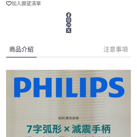
l
浦
加入願望清單
t
PPM7331
e
臂
r
式
n
筋
a
膜
t
槍
i
v
按
商品介紹
注意事項
e
摩
:
錘
數
量