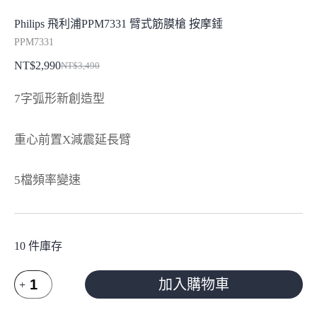
Philips 飛利浦PPM7331 臂式筋膜槍 按摩錘
PPM7331
NT$
2,990
NT$
3,490
原
目
始
前
7字弧形新創造型
價
價
格：
格：
重心前置X減震延長臂
NT$3,490。
NT$2,990。
5檔頻率變速
10 件庫存
Philips
加入購物車
飛
利
A