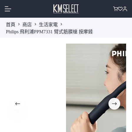
跳
至
購
主
物
首頁
商店
生活家電
要
車
Philips 飛利浦PPM7331 臂式筋膜槍 按摩錘
內
容