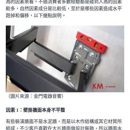
為的因素來看。不過消費者多數經驗都是碰到人為的因素
較多，自然因素成分是比較低，至於是哪些因素造成水平
跑掉和偏移，以下幾點說明。
（圖片來源：
金門電器音響
）
因素 1
：
壁掛牆面本身不平整
有些裝潢牆面不是水泥牆，而是以木作結構或
其它材質
所
組成，不少客戶喜歡在
大片牆面做設計裝飾
，所以牆面水