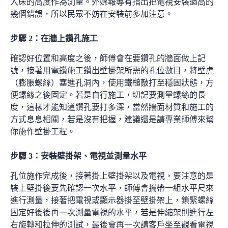
入床的高度作為測量。
外媒報導
有指出把電視安裝過高的
幾個錯誤，所以民眾不妨在安裝前多加注意。
步驟 2
：
在牆上鑽孔施工
確認好位置和高度之後，師傅會在要鑽孔的牆面做上記
號，接著用電鑽施工鑽出壁掛架所需的孔位數目，將壁虎
（膨脹螺絲）塞進孔洞內，使用鐵槌敲打至穩固狀態，方
便螺絲之後固定。若是自行施工，切記要測量螺絲的長
度，這樣才能知道鑽孔要打多深，當然牆面材質和施工的
方式息息相關，若是沒有把握，建議還是請專業師傅來幫
你施作壁掛工程。
步驟 3
：
安裝壁掛架、電視並測量水平
孔位施作完成後，接著掛上壁掛架以及電視，要注意的是
裝上壁掛後要先確認一次水平，師傅會攜帶一組水平尺來
進行測量，接著把電視或顯示器掛至壁掛架上，鎖緊螺絲
固定好後後再一次測量電視的水平，若是伸縮架則進行左
右旋轉和拉伸的測試，最後會再一次請客戶坐至觀看電視