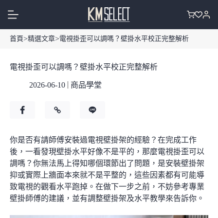
跳
至
購
主
物
>
>
首頁
精選文章
電視掛歪可以調嗎？壁掛水平校正完整解析
要
車
內
容
電視掛歪可以調嗎？壁掛水平校正完整解析
2026-06-10
商品學堂
F
C
L
a
o
i
你是否有請師傅安裝過電視壁掛架的經驗？在完成工作
c
p
n
後，一看發現壁掛水平好像不是平的，那麼電視掛歪可以
e
y
e
調嗎？你無法馬上得知哪個環節出了問題，是安裝壁掛架
抑或實際上牆面本來就不是平整的，這些因素都有可能導
b
L
致電視的觀看水平跑掉。在做下一步之前，不妨參考專業
o
i
壁掛師傅的建議，並有調整壁掛架及水平教學來告訴你。
o
n