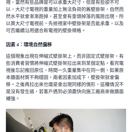
視，當然有些品牌是可以承重大尺寸，但是有些卻不可
以，大尺寸電視的重量加上無法負荷的舊壁掛架，自然而
然水平就會漸漸跑掉，甚至會有垂頭掉落的風險出現，所
以買大尺寸電視前，先檢視家中壁掛架是否能承重，以及
可否繼續沿用適合新電視的壁掛規格。
因素 4
：
環境自然偏移
這個現象出現在伸縮式壁掛架上，而非固定式壁掛架，有
些消費者習慣將伸縮式壁掛架拉出來到某個定點，看完電
視後忘記推回原位，時間一久重量集中在同一側，如果原
本牆面材質不夠穩固，兩者因素加成下，壁掛架就會偏
移。之後再拉出來也還是會出現同樣的情形，
這種情況
不
是沒有發生過，若客戶遇到必須盡快向施工廠商來做牆面
補強。