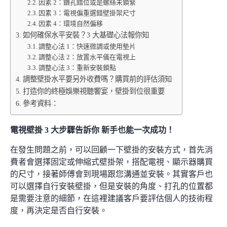
因素 2：鑽孔錯位或是螺絲未鎖緊
因素 3：電視偏重選錯壁掛架尺寸
因素 4：環境自然偏移
如何確保水平安裝？3 大基礎心法報你知
調整心法 1：快速微調或使用墊片
調整心法 2：放置水平儀在電視上
調整心法 3：重新安裝鎖點
調整壁掛水平要另外收費嗎？購買前的評估須知
打造你的終極娛樂視聽饗宴，壁掛到位很重要
參考資料：
電視壁掛 3 大步驟告訴你 新手也能一次成功！
在發生問題之前，可以回顧一下壁掛的安裝方式，首先消
費者會選擇固定或伸縮式壁掛架，搭配電視、顯示器購買
的尺寸，接著師傅會到現場跟您溝通並安裝。其實客戶也
可以選擇自行安裝壁掛，但是安裝的角度、打孔的位置都
是需要注意的細節，在這裡建議客戶要評估個人的技術程
度，再決定是否自行安裝。