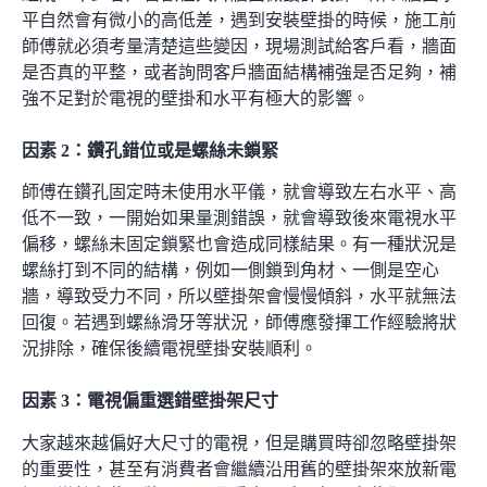
平自然會有微小的高低差，遇到安裝壁掛的時候，施工前
師傅就必須考量清楚這些變因，現場測試給客戶看，牆面
是否真的平整，或者詢問客戶牆面結構補強是否足夠，補
強不足對於電視的壁掛和水平有極大的影響。
因素 2
：
鑽孔錯位或是螺絲未鎖緊
師傅在鑽孔固定時未使用水平儀，就會導致左右水平、高
低不一致，一開始如果量測錯誤，就會導致後來電視水平
偏移，螺絲未固定鎖緊也會造成同樣結果。有一種狀況是
螺絲打到不同的結構，例如一側鎖到角材、一側是空心
牆，導致受力不同，所以壁掛架會慢慢傾斜，水平就無法
回復。若遇到螺絲滑牙等狀況，師傅應發揮工作經驗將狀
況排除，確保後續電視壁掛安裝順利。
因素 3
：
電視偏重選錯壁掛架尺寸
大家越來越偏好大尺寸的電視，但是購買時卻忽略壁掛架
的重要性，甚至有消費者會繼續沿用舊的壁掛架來放新電