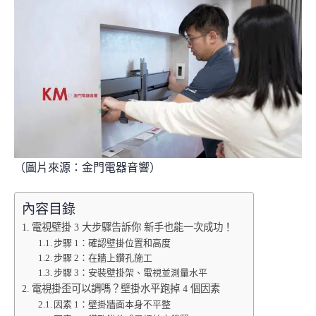
k
k
（圖片來源：
金門電器音響
）
內容目錄
電視壁掛 3 大步驟告訴你 新手也能一次成功！
步驟 1：確認壁掛位置和高度
步驟 2：在牆上鑽孔施工
步驟 3：安裝壁掛架、電視並測量水平
電視掛歪可以調嗎？壁掛水平跑掉 4 個因素
因素 1：壁掛牆面本身不平整