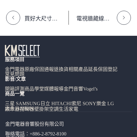
買好大尺寸電
電視牆藏線設
視卻裝不了？
計與插座相
3 大壁掛問題
衝？壁掛前必
必看
知的 3 項關鍵
服務項目
金門電器
原廠保固通報
退換貨相關
產品延長保固登記
常見問題
影音/文章
開箱評測
商品學堂
媒體報導
金門音響
Vogel’s
商品一覽
三星 SAMSUNG
日立 HITACHI
索尼 SONY
樂金 LG
大金 DAIKIN
顯示器
揚聲器
壁掛架
空調
生活家電
金門電器音響股份有限公司
聯絡電話：
+886-2-8792-8100