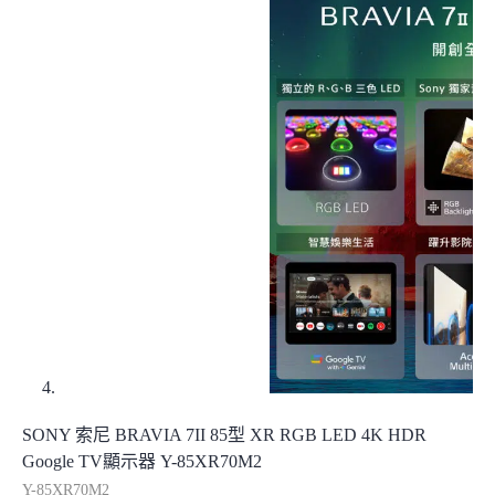
SONY 索尼 BRAVIA 7II 85型 XR RGB LED 4K HDR
Google TV顯示器 Y-85XR70M2
Y-85XR70M2