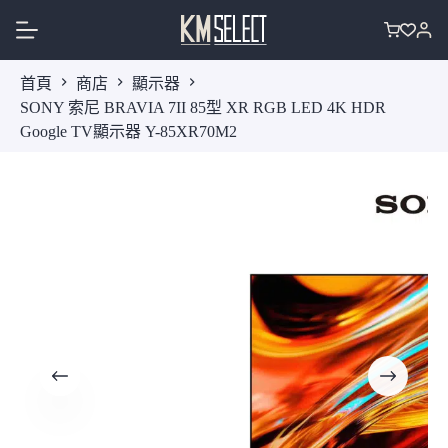
跳
至
購
主
物
首頁
商店
顯示器
要
車
SONY 索尼 BRAVIA 7II 85型 XR RGB LED 4K HDR
內
Google TV顯示器 Y-85XR70M2
容