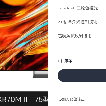
True RGB 三原色控光
AI 精準背光控制技術
超廣角抗反射技術
1 件庫存
A
l
t
e
加入願望清單
r
n