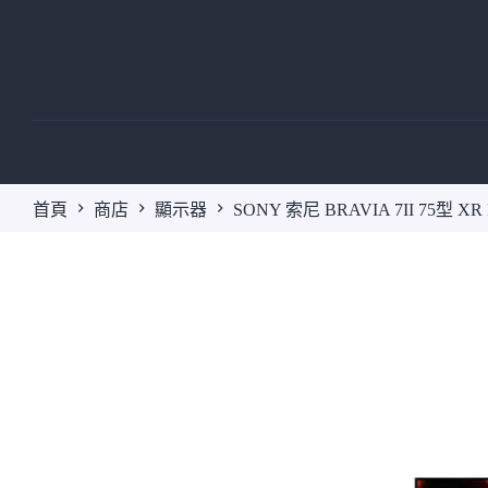
跳
至
主
要
內
容
首頁
商店
顯示器
SONY 索尼 BRAVIA 7II 75型 XR