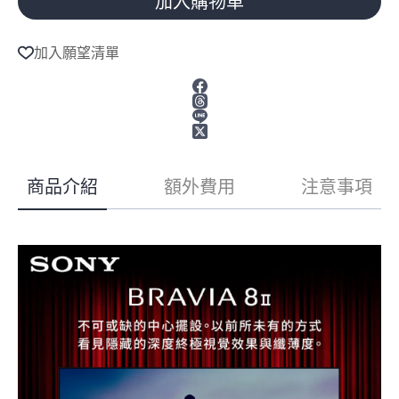
加入購物車
A
l
加入願望清單
t
e
r
n
a
t
i
v
商品介紹
額外費用
注意事項
e
: