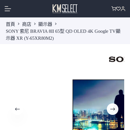
跳
至
購
主
物
首頁
商店
顯示器
要
車
SONY 索尼 BRAVIA 8II 65型 QD OLED 4K Google TV顯
內
示器 XR (Y-65XR80M2)
容