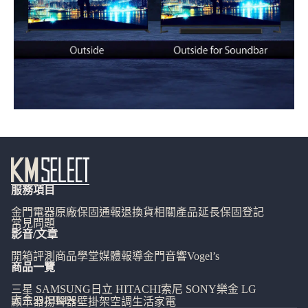
服務項目
金門電器
原廠保固通報
退換貨相關
產品延長保固登記
常見問題
影音/文章
開箱評測
商品學堂
媒體報導
金門音響
Vogel’s
商品一覽
三星 SAMSUNG
日立 HITACHI
索尼 SONY
樂金 LG
大金 DAIKIN
顯示器
揚聲器
壁掛架
空調
生活家電