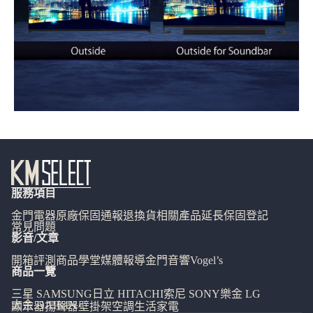
服務項目
金門電器
原廠保固通報
退換貨相關
產品延長保固登記
常見問題
影音/文章
開箱評測
商品學堂
媒體報導
金門音響
Vogel’s
商品一覽
三星 SAMSUNG
日立 HITACHI
索尼 SONY
樂金 LG
大金 DAIKIN
顯示器
揚聲器
壁掛架
空調
生活家電