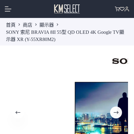
跳
至
購
主
物
首頁
商店
顯示器
要
車
SONY 索尼 BRAVIA 8II 55型 QD OLED 4K Google TV顯
內
示器 XR (Y-55XR80M2)
容