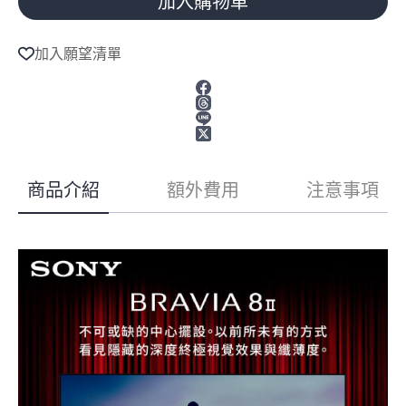
加入購物車
A
l
加入願望清單
t
e
r
n
a
t
i
v
商品介紹
額外費用
注意事項
e
: