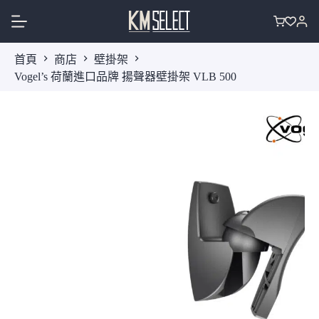
跳
至
購
主
物
首頁
商店
壁掛架
要
車
Vogel’s 荷蘭進口品牌 揚聲器壁掛架 VLB 500
內
容