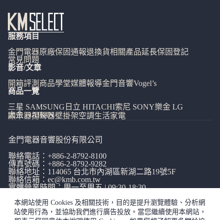
服務項目
金門電器
原廠保固通報
退換貨相關
產品延長保固登記
常見問題
影音/文章
開箱評測
商品學堂
媒體報導
金門音響
Vogel’s
商品一覽
三星 SAMSUNG
日立 HITACHI
索尼 SONY
樂金 LG
大金 DAIKIN
顯示器
揚聲器
壁掛架
空調
生活家電
金門電器音響股份有限公司
聯絡電話：
+886-2-8792-8100
傳真號碼：+886-2-8792-9282
聯絡地址：114065
台北市內湖區新湖二路19號5F
聯絡信箱：
ec@kmb.com.tw
實體營業時間：周一至周五 | 09:30-18:30
本網站使用 Cookies 及相關技術，目的是提升瀏覽體驗、分析網
站使用行為，並協助我們進行廣告投放。當您繼續使用本網站，