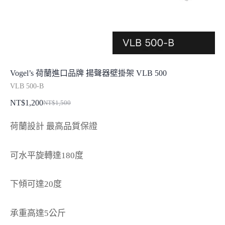
Vogel’s 荷蘭進口品牌 揚聲器壁掛架 VLB 500
VLB 500-B
NT$
1,200
NT$
1,500
原
目
始
前
荷蘭設計 最高品質保證
價
價
格：
格：
可水平旋轉達180度
NT$1,500。
NT$1,200。
下傾可達20度
承重高達5公斤