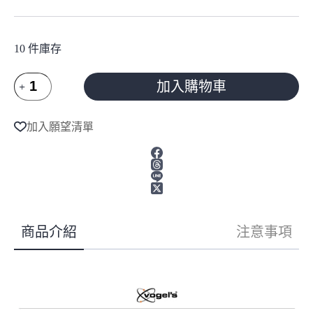
10 件庫存
Vogel's
加入購物車
荷
蘭
A
l
進
加入願望清單
t
口
e
品
r
牌
n
揚
a
聲
t
i
器
v
壁
商品介紹
注意事項
e
掛
:
架
VLB
500
數
量