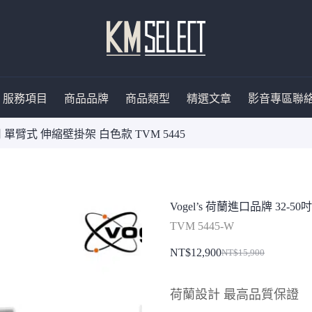
服務項目
商品品牌
商品類型
精選文章
影音專區
聯
適用 單臂式 伸縮壁掛架 白色款 TVM 5445
Vogel’s 荷蘭進口品牌 32-
TVM 5445-W
NT$
12,900
NT$
15,900
原
目
始
前
荷蘭設計 最高品質保證
價
價
格：
格：