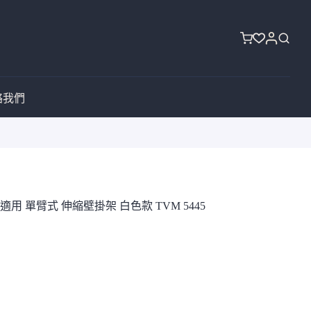
購
物
車
絡我們
50吋適用 單臂式 伸縮壁掛架 白色款 TVM 5445