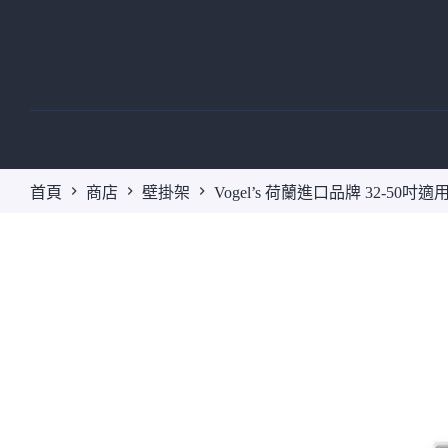
跳
至
主
要
內
容
首頁
商店
壁掛架
Vogel’s 荷蘭進口品牌 32-50吋