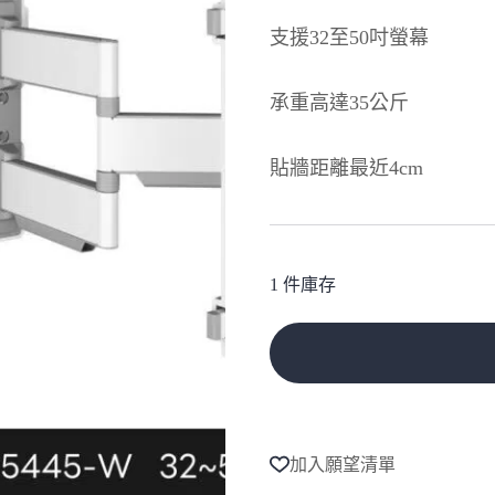
NT$15,900。
NT$12,900。
支援32至50吋螢幕
承重高達35公斤
貼牆距離最近4cm
1 件庫存
A
l
t
e
加入願望清單
r
n