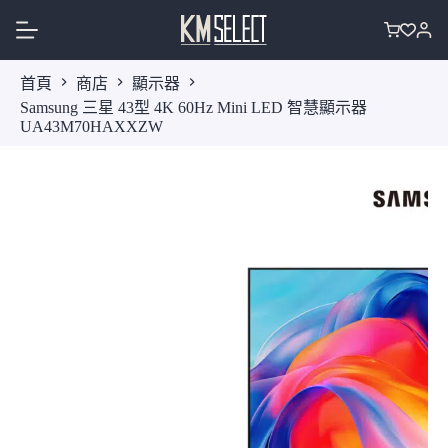
跳
至
購
主
物
首頁
商店
顯示器
要
車
Samsung 三星 43型 4K 60Hz Mini LED 智慧顯示器
內
UA43M70HAXXZW
容