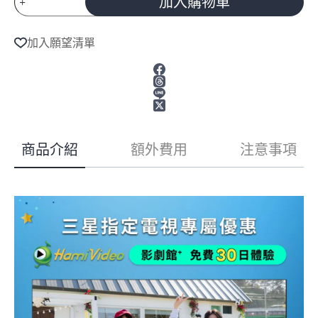
加入購物車
三
星
A
43
l
加入願望清單
t
型
e
4K
60Hz
r
Mini
n
LED
a
t
智
i
慧
v
顯
商品介紹
額外費用
注意事項
e
示
:
器
UA43M70HAXXZW
數
量