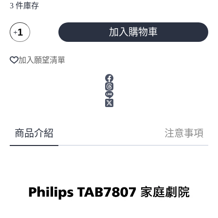
3 件庫存
Philips
加入購物車
飛
利
A
l
浦
加入願望清單
t
3.1
e
聲
r
道
n
聲
a
霸
t
Soundbar
i
聲
v
商品介紹
注意事項
e
霸
TAB7807
:
數
量