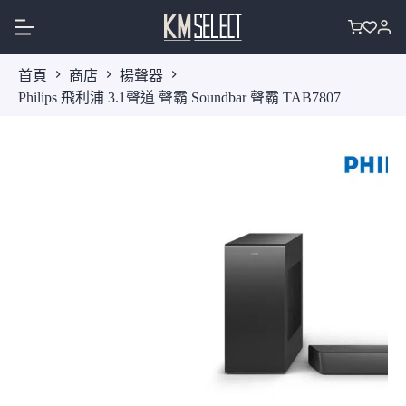
跳
至
購
主
物
首頁
商店
揚聲器
要
車
Philips 飛利浦 3.1聲道 聲霸 Soundbar 聲霸 TAB7807
內
容