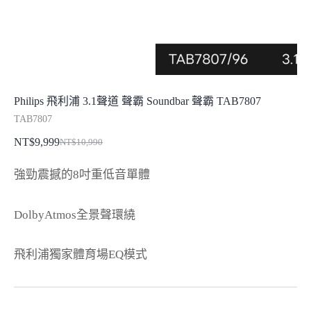
Philips 飛利浦 3.1聲道 聲霸 Soundbar 聲霸 TAB7807
TAB7807
NT$
9,999
NT$
10,990
原
目
始
前
強勁震撼的8吋重低音單體
價
價
格：
格：
DolbyAtmos全景聲環繞
NT$10,990。
NT$9,999。
飛利浦獨家體育場EQ模式