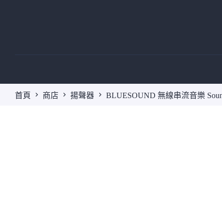
跳
至
主
要
內
容
首頁
商店
揚聲器
BLUESOUND 無線串流音樂 Sound