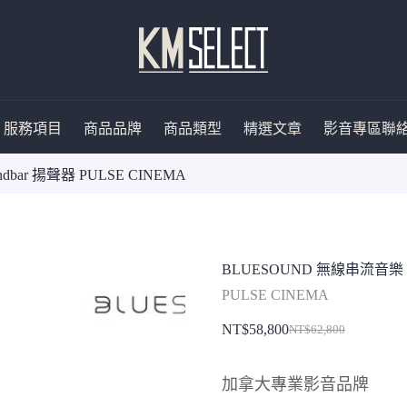
服務項目
商品品牌
商品類型
精選文章
影音專區
聯
bar 揚聲器 PULSE CINEMA
BLUESOUND 無線串流音樂 So
PULSE CINEMA
NT$
58,800
NT$
62,800
原
目
始
前
加拿大專業影音品牌
價
價
格：
格：