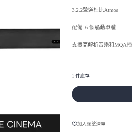
NT$62,800。
NT$58,800。
3.2.2聲道杜比Atmos
配備16 個驅動單體
支援高解析音樂和MQA
1 件庫存
A
l
t
e
加入願望清單
r
n