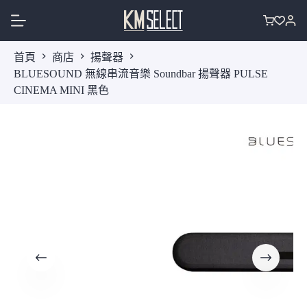
跳
至
購
主
物
首頁
商店
揚聲器
要
車
BLUESOUND 無線串流音樂 Soundbar 揚聲器 PULSE
內
CINEMA MINI 黑色
容