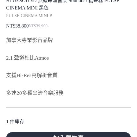
BLUESOUND 無線串流音樂 Soundbar 揚聲器 PULSE
CINEMA MINI 黑色
PULSE CINEMA MINI B
NT$
38,800
NT$
39,900
原
目
始
前
加拿大專業影音品牌
價
價
格：
格：
2.1 聲道杜比Atmos
NT$39,900。
NT$38,800。
支援Hi-Res高解析音質
多達20多種串流音樂服務
1 件庫存