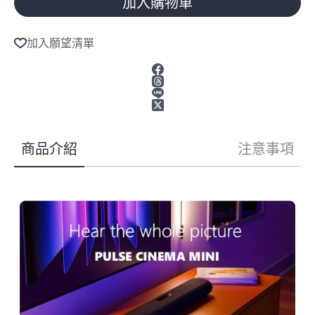
加入購物車
A
l
加入願望清單
t
e
r
n
a
t
i
v
商品介紹
注意事項
e
: