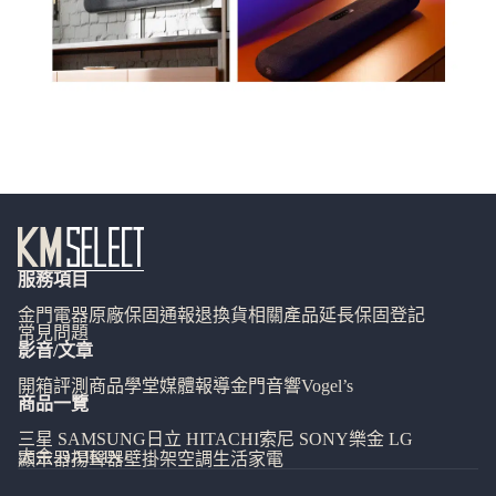
服務項目
金門電器
原廠保固通報
退換貨相關
產品延長保固登記
常見問題
影音/文章
開箱評測
商品學堂
媒體報導
金門音響
Vogel’s
商品一覽
三星 SAMSUNG
日立 HITACHI
索尼 SONY
樂金 LG
大金 DAIKIN
顯示器
揚聲器
壁掛架
空調
生活家電