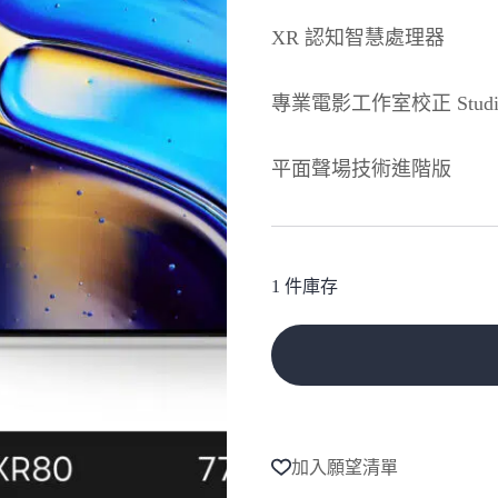
XR 認知智慧處理器
專業電影工作室校正 Studio C
平面聲場技術進階版
1 件庫存
A
l
t
e
加入願望清單
r
n