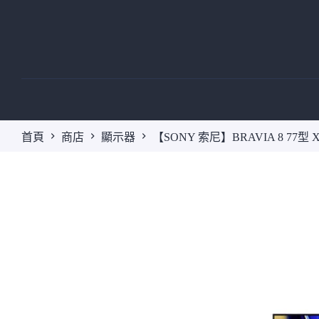
跳
至
主
要
內
容
首頁
商店
顯示器
【SONY 索尼】BRAVIA 8 77型 XR