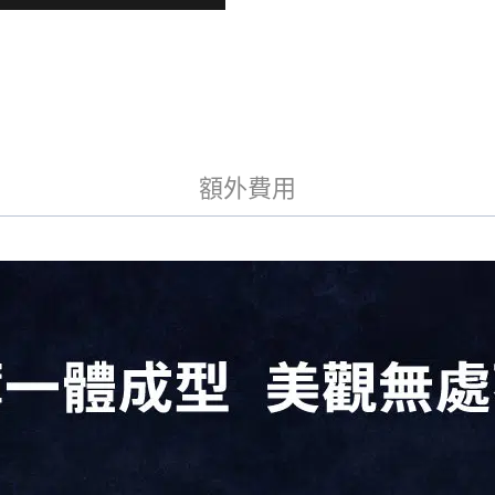
a
t
i
v
e
:
額外費用