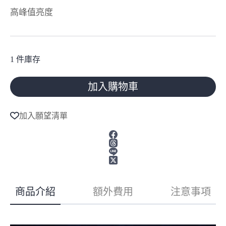
高峰值亮度
1 件庫存
加入購物車
A
l
加入願望清單
t
e
r
n
a
t
i
v
商品介紹
額外費用
注意事項
e
: