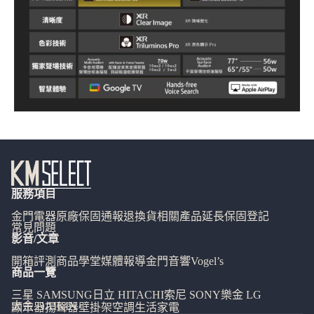
服務項目
金門電器
原廠保固通報
退換貨相關
產品延長保固登記
常見問題
影音/文章
開箱評測
商品學堂
媒體報導
金門音響
Vogel’s
商品一覽
三星 SAMSUNG
日立 HITACHI
索尼 SONY
樂金 LG
大金 DAIKIN
顯示器
揚聲器
壁掛架
空調
生活家電