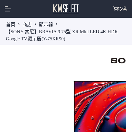
跳
至
購
主
物
首頁
商店
顯示器
要
車
【SONY 索尼】BRAVIA 9 75型 XR Mini LED 4K HDR
內
Google TV顯示器(Y-75XR90)
容