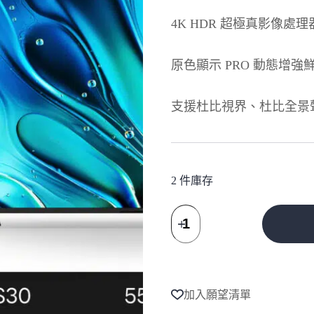
4K HDR 超極真影像處理器
原色顯示 PRO 動態增強
支援杜比視界、杜比全景
2 件庫存
【SONY
索
尼】
A
BRAVIA
l
3
t
55
e
型
加入願望清單
r
X1
n