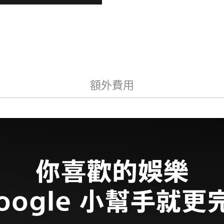
4K
a
HDR
t
Google
i
TV
v
顯
e
示
:
器
(Y-
55S30)
額外費用
數
量