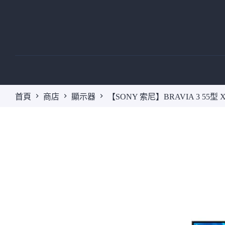
跳
至
主
要
內
容
首頁
商店
顯示器
【SONY 索尼】BRAVIA 3 55型 X1