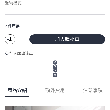
藝術模式
2 件庫存
SAMSUNG
加入購物車
三
星
A
32
l
加入願望清單
t
型
e
FHD
HDR
r
The
n
Frame
a
t
美
i
學
v
電
商品介紹
額外費用
注意事項
e
視
:
(QA32LS03CBWXZW)
數
量