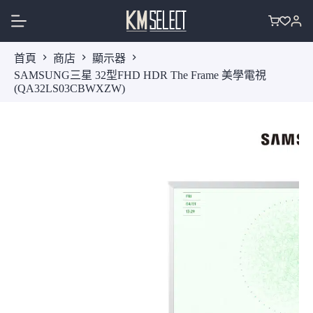
跳
至
購
主
物
首頁
商店
顯示器
要
車
SAMSUNG三星 32型FHD HDR The Frame 美學電視
內
(QA32LS03CBWXZW)
容