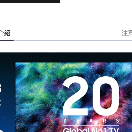
HW-
LS71H/ZW
LS71H
數
量
介紹
注