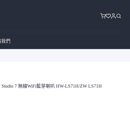
購
物
車
絡我們
ic Studio 7 無線WiFi藍芽喇叭 HW-LS71H/ZW LS71H