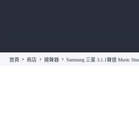
跳
至
主
要
內
容
首頁
商店
揚聲器
Samsung 三星 3.1.1聲道 Music S