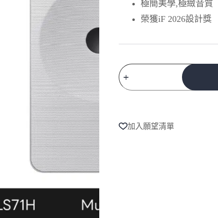
極簡美學,極緻音質
榮獲iF 2026設計獎
Samsung
三
星
A
3.1.1
l
聲
t
道
e
Music
加入願望清單
r
Studio
n
7
a
無
t
線
i
WiFi
v
藍
e
芽
:
喇
叭