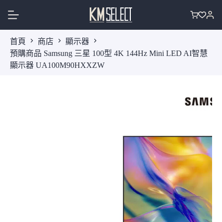
跳
至
購
主
物
首頁
商店
顯示器
要
車
預購商品 Samsung 三星 100型 4K 144Hz Mini LED AI智慧
內
顯示器 UA100M90HXXZW
容