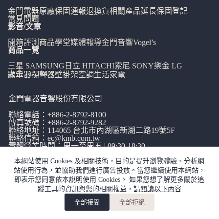
金門電器
原廠保固通報
退換貨相關
產品延長保固登記
常見問題
影音/文章
開箱評測
商品學堂
媒體報導
金門音響
Vogel’s
商品一覽
三星 SAMSUNG
日立 HITACHI
索尼 SONY
樂金 LG
大金 DAIKIN
顯示器
揚聲器
壁掛架
空調
生活家電
金門電器音響股份有限公司
聯絡電話：
+886-2-8792-8100
傳真號碼：+886-2-8792-9282
聯絡地址：114065
台北市內湖區新湖二路19號5F
聯絡信箱：
ec@kmb.com.tw
實體營業時間：周一至周五 | 09:30-18:30
本網站使用 Cookies 及相關技術，目的是提升瀏覽體驗、分析網
站使用行為，並協助我們進行廣告投放。當您繼續使用本網站，
即表示您同意依本說明使用 Cookies。 如果您想了解更多關於追
蹤工具的資訊與您的相關權益，
請閱讀以下內容
網站使用條款
|
隱私權政策
|
全部接受
全部拒絕
加入購物車
copyright©金門電器音響有限公司