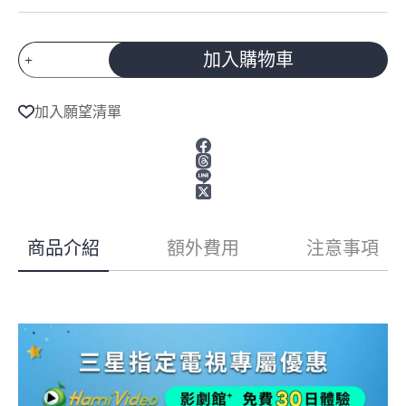
預
加入購物車
購
A
商
l
品
加入願望清單
t
Samsung
e
三
r
星
n
100
a
型
t
4K
i
144Hz
v
Mini
商品介紹
額外費用
注意事項
e
LED
:
AI
智
慧
顯
示
器
UA100M90HXXZW
數