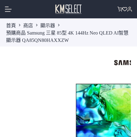
跳
至
購
主
物
首頁
商店
顯示器
要
車
預購商品 Samsung 三星 85型 4K 144Hz Neo QLED AI智慧
內
顯示器 QA85QN80HAXXZW
容