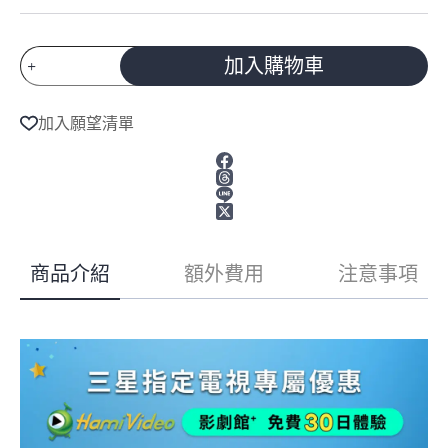
預
加入購物車
購
A
商
l
品
加入願望清單
t
Samsung
e
三
r
星
n
85
a
型
t
4K
i
144Hz
v
Neo
商品介紹
額外費用
注意事項
e
QLED
:
AI
智
慧
顯
示
器
QA85QN80HAXXZW
數