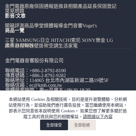
金門電器
原廠保固通報
退換貨相關
產品延長保固登記
常見問題
影音/文章
開箱評測
商品學堂
媒體報導
金門音響
Vogel’s
商品一覽
三星 SAMSUNG
日立 HITACHI
索尼 SONY
樂金 LG
大金 DAIKIN
顯示器
揚聲器
壁掛架
空調
生活家電
金門電器音響股份有限公司
聯絡電話：
+886-2-8792-8100
傳真號碼：+886-2-8792-9282
聯絡地址：114065
台北市內湖區新湖二路19號5F
聯絡信箱：
ec@kmb.com.tw
實體營業時間：周一至周五 | 09:30-18:30
本網站使用 Cookies 及相關技術，目的是提升瀏覽體驗、分析網
站使用行為，並協助我們進行廣告投放。當您繼續使用本網站，
即表示您同意依本說明使用 Cookies。 如果您想了解更多關於追
蹤工具的資訊與您的相關權益，
請閱讀以下內容
網站使用條款
|
隱私權政策
|
全部接受
全部拒絕
copyright©金門電器音響有限公司
加入購物車