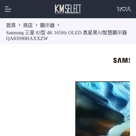
跳
至
購
主
物
首頁
商店
顯示器
要
車
Samsung 三星 83型 4K 165Hz OLED 真星黑AI智慧顯示器
內
QA83S90HAXXZW
容