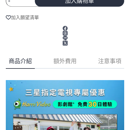
加入購物車
三
星
A
83
l
加入願望清單
t
型
e
4K
165Hz
r
OLED
n
a
真
t
星
i
黑
v
AI
商品介紹
額外費用
注意事項
e
智
:
慧
顯
示
器
QA83S90HAXXZW
數
量