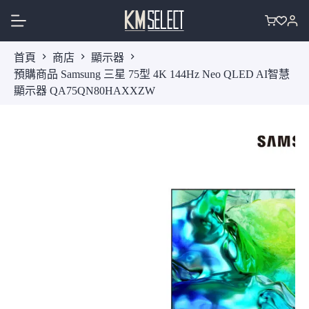
跳
至
購
主
物
首頁
商店
顯示器
要
車
預購商品 Samsung 三星 75型 4K 144Hz Neo QLED AI智慧
內
顯示器 QA75QN80HAXXZW
容