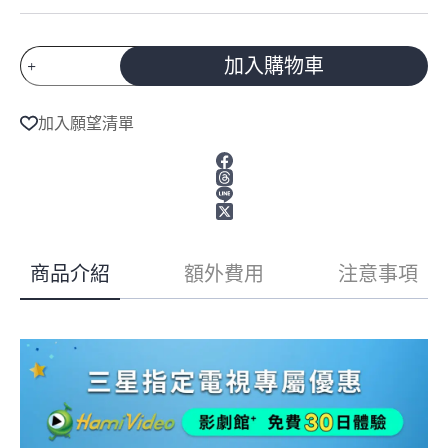
預
加入購物車
購
A
商
l
品
加入願望清單
t
Samsung
e
三
r
星
n
75
a
型
t
4K
i
144Hz
v
Neo
商品介紹
額外費用
注意事項
e
QLED
:
AI
智
慧
顯
示
器
QA75QN80HAXXZW
數