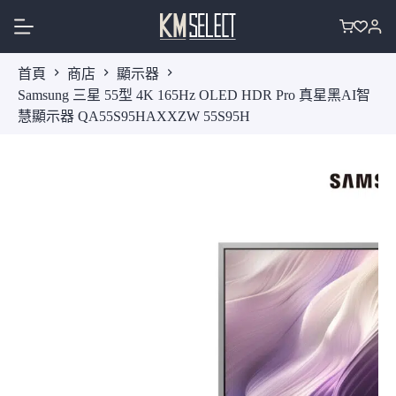
跳
至
購
主
物
首頁
商店
顯示器
要
車
Samsung 三星 55型 4K 165Hz OLED HDR Pro 真星黑AI智
內
慧顯示器 QA55S95HAXXZW 55S95H
容