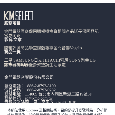
服務項目
金門電器
原廠保固通報
退換貨相關
產品延長保固登記
常見問題
影音/文章
開箱評測
商品學堂
媒體報導
金門音響
Vogel’s
商品一覽
三星 SAMSUNG
日立 HITACHI
索尼 SONY
樂金 LG
大金 DAIKIN
顯示器
揚聲器
壁掛架
空調
生活家電
金門電器音響股份有限公司
聯絡電話：
+886-2-8792-8100
傳真號碼：+886-2-8792-9282
聯絡地址：114065
台北市內湖區新湖二路19號5F
聯絡信箱：
ec@kmb.com.tw
實體營業時間：周一至周五 | 09:30-18:30
本網站使用 Cookies 及相關技術，目的是提升瀏覽體驗、分析網