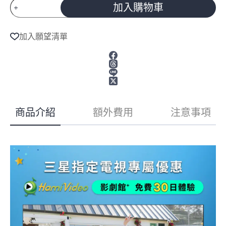
Samsung
加入購物車
三
星
A
55
l
加入願望清單
t
型
e
4K
165Hz
r
OLED
n
HDR
a
Pro
t
真
i
v
星
商品介紹
額外費用
注意事項
e
黑
:
AI
智
慧
顯
示
器
QA55S95HAXXZW
55S95H
數
量