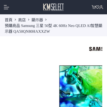
跳
至
購
主
物
首頁
商店
顯示器
要
車
預購商品 Samsung 三星 50型 4K 60Hz Neo QLED AI智慧顯
內
示器 QA50QN80HAXXZW
容