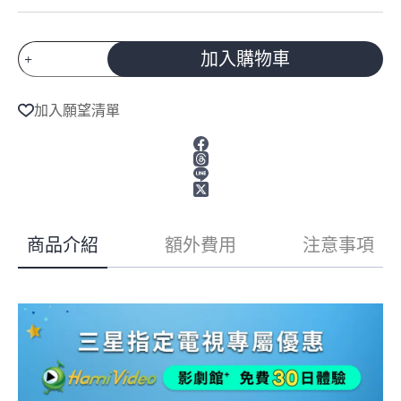
預
加入購物車
購
A
商
l
品
加入願望清單
t
Samsung
e
三
r
星
n
50
a
型
t
4K
i
60Hz
v
Neo
商品介紹
額外費用
注意事項
e
QLED
:
AI
智
慧
顯
示
器
QA50QN80HAXXZW
數