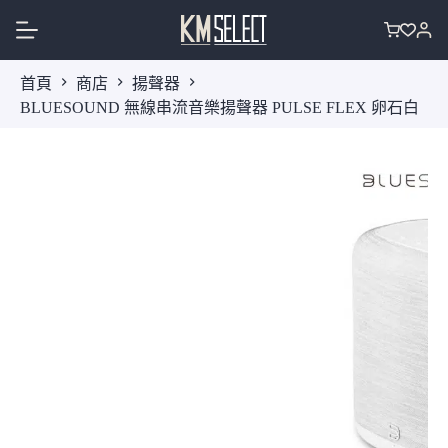
跳
至
購
主
物
首頁
商店
揚聲器
要
車
BLUESOUND 無線串流音樂揚聲器 PULSE FLEX 卵石白
內
容