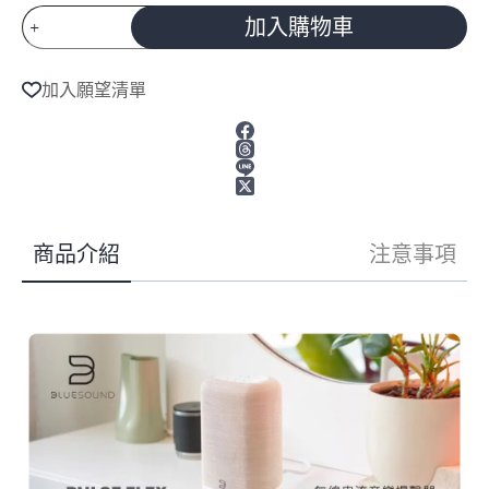
BLUESOUND
加入購物車
無
線
A
l
串
加入願望清單
t
流
e
音
r
樂
n
揚
a
聲
t
i
器
v
PULSE
商品介紹
注意事項
e
FLEX
:
卵
石
白
數
量