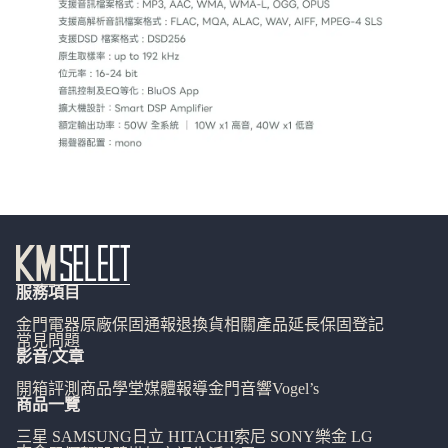
服務項目
金門電器
原廠保固通報
退換貨相關
產品延長保固登記
常見問題
影音/文章
開箱評測
商品學堂
媒體報導
金門音響
Vogel’s
商品一覽
三星 SAMSUNG
日立 HITACHI
索尼 SONY
樂金 LG