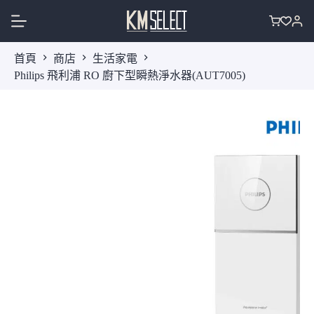
跳
至
購
主
物
首頁
商店
生活家電
要
車
Philips 飛利浦 RO 廚下型瞬熱淨水器(AUT7005)
內
容