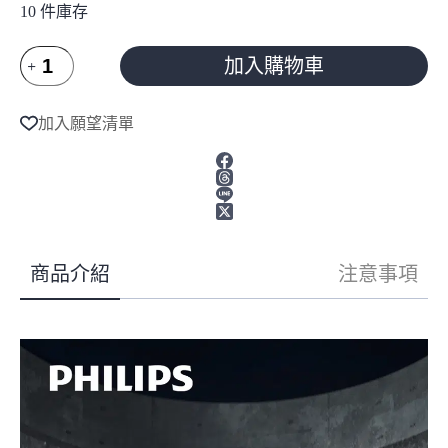
10 件庫存
Philips
加入購物車
飛
利
A
l
浦
加入願望清單
t
RO
e
廚
r
下
n
型
a
瞬
t
熱
i
v
淨
商品介紹
注意事項
e
水
:
器
(AUT7005)
數
量