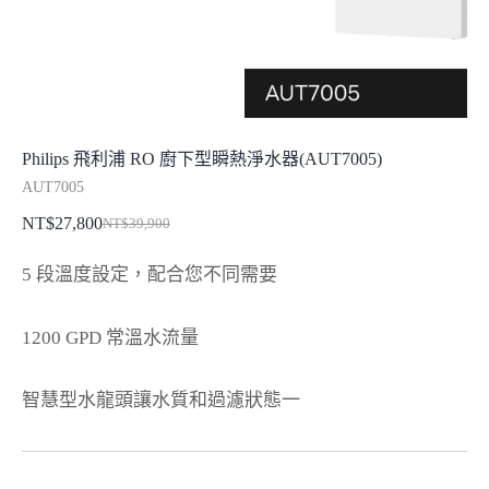
Philips 飛利浦 RO 廚下型瞬熱淨水器(AUT7005)
AUT7005
NT$
27,800
NT$
39,900
原
目
始
前
5 段溫度設定，配合您不同需要
價
價
格：
格：
1200 GPD 常溫水流量
NT$39,900。
NT$27,800。
智慧型水龍頭讓水質和過濾狀態一