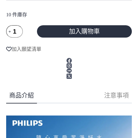
10 件庫存
Philips
加入購物車
飛
利
A
l
浦
加入願望清單
t
Model
e
Cool
r
冰
n
溫
a
熱
t
瞬
i
熱
v
商品介紹
注意事項
e
式
RO
:
濾
淨
飲
水
機