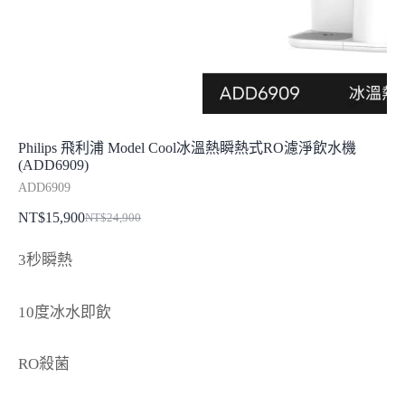
Philips 飛利浦 Model Cool冰溫熱瞬熱式RO濾淨飲水機
(ADD6909)
ADD6909
NT$
15,900
NT$
24,900
原
目
始
前
3秒瞬熱
價
價
格：
格：
10度冰水即飲
NT$24,900。
NT$15,900。
RO殺菌