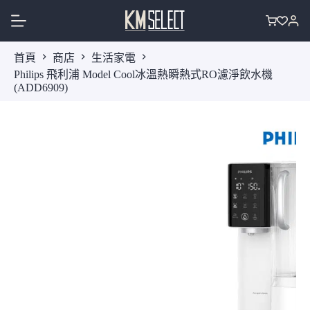
跳
至
購
主
物
首頁
商店
生活家電
要
車
Philips 飛利浦 Model Cool冰溫熱瞬熱式RO濾淨飲水機
內
(ADD6909)
容