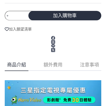
預
加入購物車
購
A
商
l
品
加入願望清單
t
Samsung
e
三
r
星
n
75
a
型
t
4K
i
165Hz
v
Micro
商品介紹
額外費用
注意事項
e
RGB
:
HDR
Pro
真
星
黑
AI
智
慧