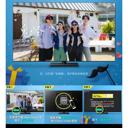
顯
示
器
MRA75R95HAXXZW
75R95H
數
量