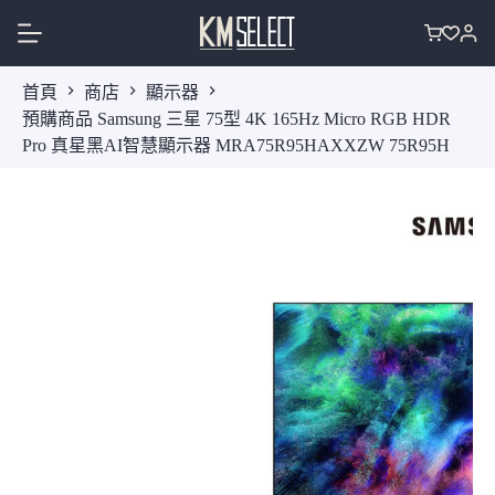
跳
至
購
主
物
首頁
商店
顯示器
要
車
預購商品 Samsung 三星 75型 4K 165Hz Micro RGB HDR
內
Pro 真星黑AI智慧顯示器 MRA75R95HAXXZW 75R95H
容