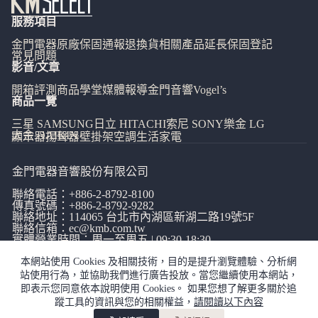
服務項目
金門電器
原廠保固通報
退換貨相關
產品延長保固登記
常見問題
影音/文章
開箱評測
商品學堂
媒體報導
金門音響
Vogel’s
商品一覽
三星 SAMSUNG
日立 HITACHI
索尼 SONY
樂金 LG
大金 DAIKIN
顯示器
揚聲器
壁掛架
空調
生活家電
金門電器音響股份有限公司
聯絡電話：
+886-2-8792-8100
傳真號碼：+886-2-8792-9282
聯絡地址：114065
台北市內湖區新湖二路19號5F
聯絡信箱：
ec@kmb.com.tw
實體營業時間：周一至周五 | 09:30-18:30
本網站使用 Cookies 及相關技術，目的是提升瀏覽體驗、分析網
站使用行為，並協助我們進行廣告投放。當您繼續使用本網站，
即表示您同意依本說明使用 Cookies。 如果您想了解更多關於追
蹤工具的資訊與您的相關權益，
請閱讀以下內容