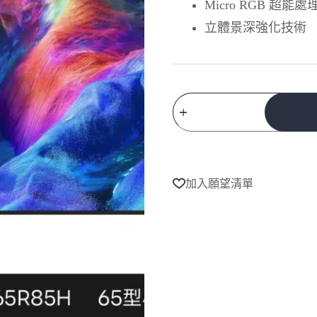
Micro RGB 超能處
立體景深強化技術
Samsung
三
星
A
65
l
型
t
4K
e
144Hz
加入願望清單
r
Micro
n
RGB
AI
a
t
智
i
慧
v
顯
e
示
:
器
MRA65R85HAXXZW
65R85H