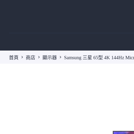
跳
至
主
要
內
容
首頁
商店
顯示器
Samsung 三星 65型 4K 144Hz 