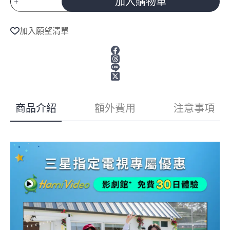
加入購物車
三
星
A
55
l
加入願望清單
t
型
e
4K
144Hz
r
Micro
n
RGB
a
AI
t
智
i
v
慧
商品介紹
額外費用
注意事項
e
顯
:
示
器
MRA55R85HAXXZW
55R85H
數
量