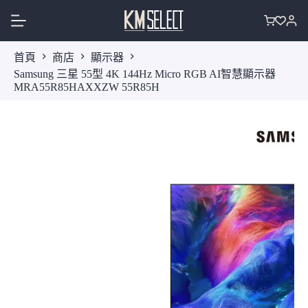
跳
至
購
主
物
首頁
商店
顯示器
要
車
Samsung 三星 55型 4K 144Hz Micro RGB AI智慧顯示器
內
MRA55R85HAXXZW 55R85H
容