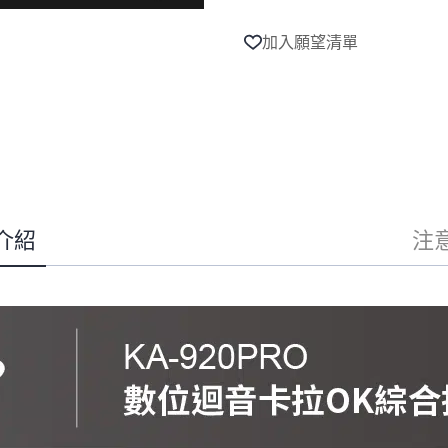
音
t
卡
e
加入願望清單
拉
r
OK
n
綜
a
t
合
i
擴
v
大
e
機
:
KA-
920Pro
KA-
介紹
注
920
Pro
數
量