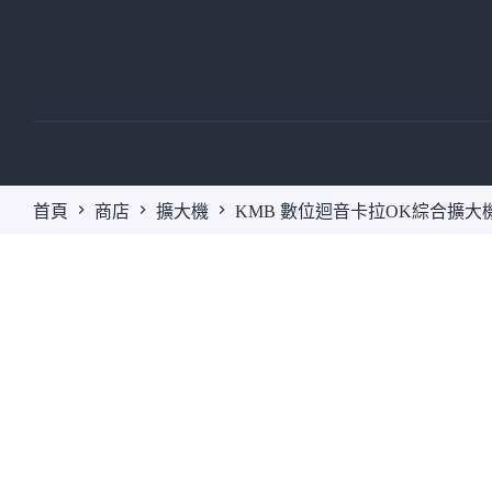
跳
至
主
要
內
容
首頁
商店
擴大機
KMB 數位迴音卡拉OK綜合擴大機 KA-9