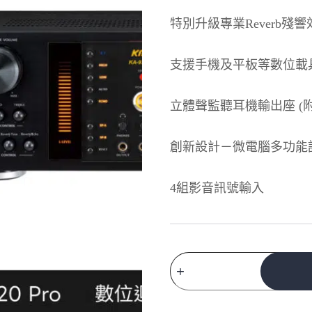
特別升級專業Reverb殘響
支援手機及平板等數位載
立體聲監聽耳機輸出座 (
創新設計－微電腦多功能
4組影音訊號輸入
KMB
數
位
A
迴
l