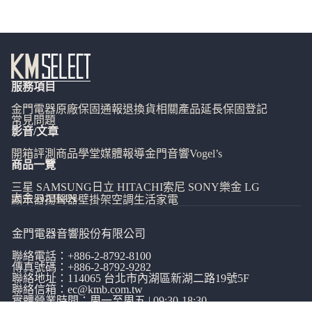
服務項目
金門電器
原廠保固通報
退換貨相關
產品延長保固登記
常見問題
影音/文章
開箱評測
商品學堂
媒體報導
金門音響
Vogel’s
商品一覽
三星 SAMSUNG
日立 HITACHI
索尼 SONY
樂金 LG
大金 DAIKIN
顯示器
揚聲器
壁掛架
空調
生活家電
金門電器音響股份有限公司
聯絡電話：
+886-2-8792-8100
傳真號碼：+886-2-8792-9282
聯絡地址：114065
台北市內湖區新湖二路19號5F
聯絡信箱：
ec@kmb.com.tw
實體營業時間：周一至周五 | 09:30-18:30