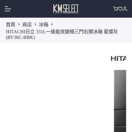
跳
至
購
主
物
首頁
商店
冰箱
要
車
HITACHI日立 331L一級能效變頻三門右開冰箱 星燦灰
內
(RV36C-BBK)
容