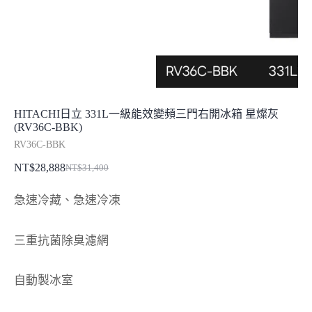
HITACHI日立 331L一級能效變頻三門右開冰箱 星燦灰
(RV36C-BBK)
RV36C-BBK
NT$
28,888
NT$
31,400
原
目
始
前
急速冷藏、急速冷凍
價
價
格：
格：
三重抗菌除臭濾網
NT$31,400。
NT$28,888。
自動製冰室