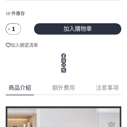
10 件庫存
HITACHI
加入購物車
日
立
A
331L
l
加入願望清單
t
一
e
級
r
能
n
效
a
變
t
頻
i
v
三
商品介紹
額外費用
注意事項
e
門
:
右
開
冰
箱
星
燦