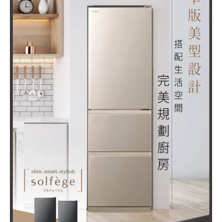
灰
(RV36C-
BBK)
數
量