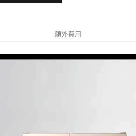
v
頻
e
六
:
門
冰
箱
額外費用
星
燦
金
(RHSF53NJ-
CNX)
數
量