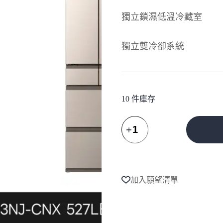
NT$62,400。
NT$57,408。
獨立鎖濕低溫冷藏室
獨立雙冷卻系統
10 件庫存
HITACHI
日
立
A
527L
l
一
t
級
e
加入願望清單
能
r
效
n
日
a
t
製
i
變