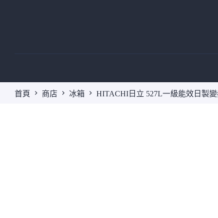
跳
至
主
要
內
容
首頁
商店
冰箱
HITACHI日立 527L一級能效日製變