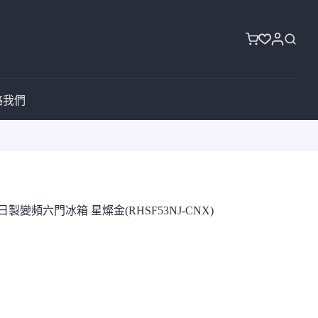
購
物
車
絡我們
效日製變頻六門冰箱 星燦金(RHSF53NJ-CNX)