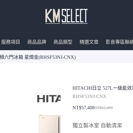
服務項目
商品品牌
商品類型
精選文章
影音專區
聯
頻六門冰箱 星燦金(RHSF53NJ-CNX)
HITACHI日立 527L一級能
RHSF53NJ-CNX
NT$
57,408
NT$
62,400
原
目
始
前
獨立製冰室 自動清潔
價
價
格：
格：