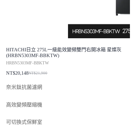
HITACHI日立 275L一級能效變頻雙門右開冰箱 星燦灰
(HRBN5303MF-BBKTW)
HRBN5303MF-BBKTW
NT$
20,148
NT$
21,900
原
目
始
前
奈米鈦抗菌濾網
價
價
格：
格：
高效變頻壓縮機
NT$21,900。
NT$20,148。
可切換式保鮮室