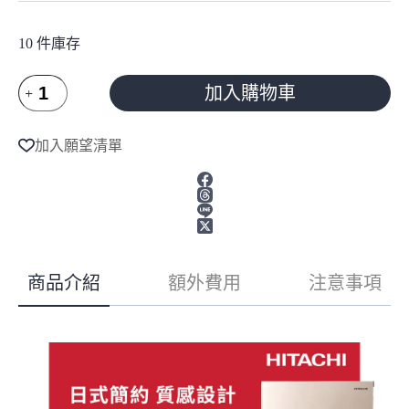
10 件庫存
HITACHI
加入購物車
日
立
A
275L
l
加入願望清單
t
一
e
級
r
能
n
效
a
變
t
頻
i
v
雙
商品介紹
額外費用
注意事項
e
門
:
右
開
冰
箱
星
燦