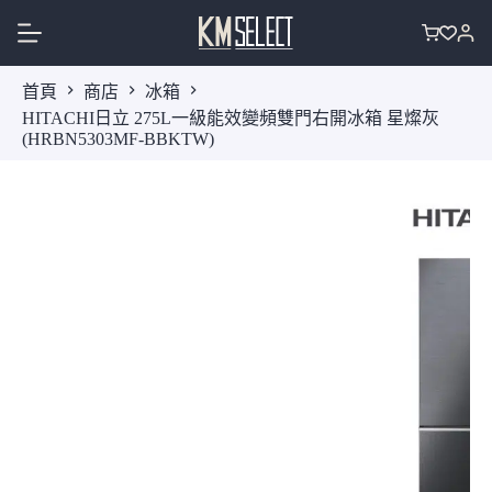
跳
至
購
主
物
首頁
商店
冰箱
要
車
HITACHI日立 275L一級能效變頻雙門右開冰箱 星燦灰
內
(HRBN5303MF-BBKTW)
容