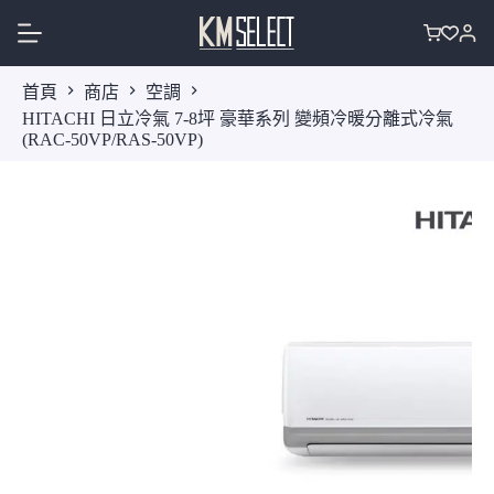
跳
至
購
主
物
首頁
商店
空調
要
車
HITACHI 日立冷氣 7-8坪 豪華系列 變頻冷暖分離式冷氣
內
(RAC-50VP/RAS-50VP)
容