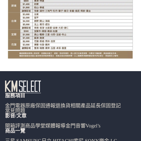
服務項目
金門電器
原廠保固通報
退換貨相關
產品延長保固登記
常見問題
影音/文章
開箱評測
商品學堂
媒體報導
金門音響
Vogel’s
商品一覽
三星 SAMSUNG
日立 HITACHI
索尼 SONY
樂金 LG