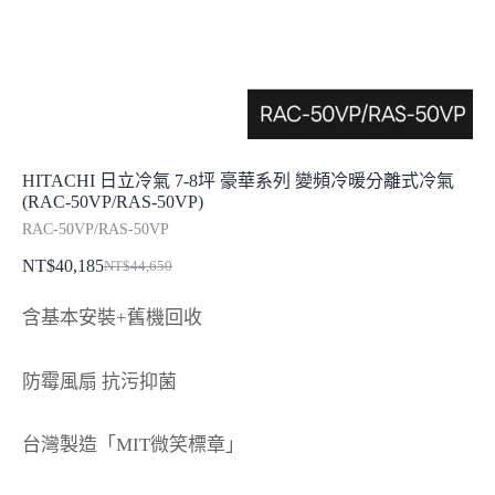
HITACHI 日立冷氣 7-8坪 豪華系列 變頻冷暖分離式冷氣
(RAC-50VP/RAS-50VP)
RAC-50VP/RAS-50VP
NT$
40,185
NT$
44,650
原
目
始
前
含基本安裝+舊機回收
價
價
格：
格：
防霉風扇 抗污抑菌
NT$44,650。
NT$40,185。
台灣製造「MIT微笑標章」