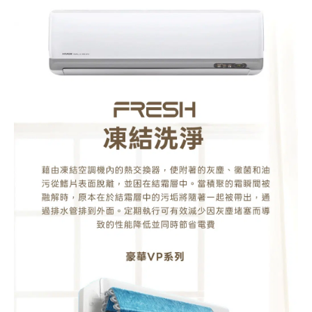
式
冷
氣
(RAC-
50VP/RAS-
50VP)
數
量